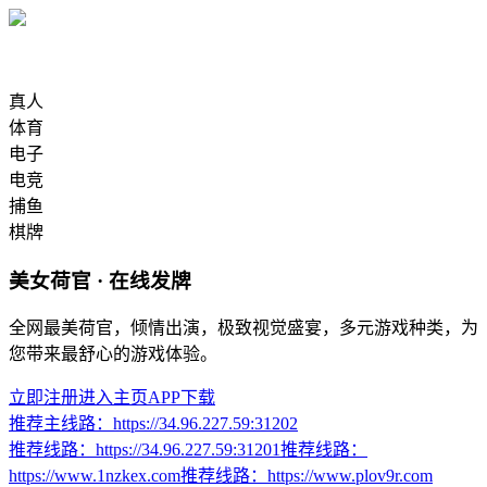
真人
体育
电子
电竞
捕鱼
棋牌
美女荷官 · 在线发牌
全网最美荷官，倾情出演，极致视觉盛宴，多元游戏种类，为
您带来最舒心的游戏体验。
立即注册
进入主页
APP下载
推荐主线路：
https://34.96.227.59:31202
推荐线路：
https://34.96.227.59:31201
推荐线路：
https://www.1nzkex.com
推荐线路：
https://www.plov9r.com