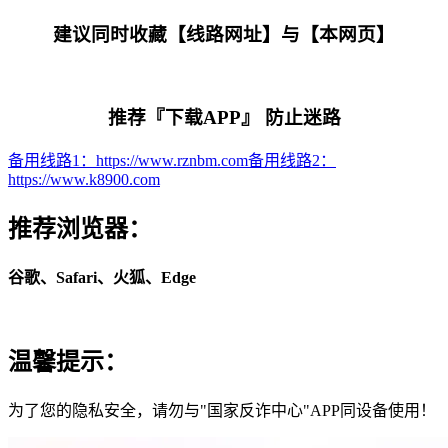
建议同时收藏【线路网址】与【本网页】
推荐『下载APP』 防止迷路
备用线路
1
：
https://www.rznbm.com
备用线路
2
：
https://www.k8900.com
推荐浏览器：
谷歌、Safari、火狐、Edge
温馨提示：
为了您的隐私安全，请勿与"国家反诈中心"APP同设备使用！