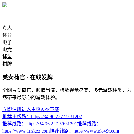
真人
体育
电子
电竞
捕鱼
棋牌
美女荷官 · 在线发牌
全网最美荷官，倾情出演，极致视觉盛宴，多元游戏种类，为
您带来最舒心的游戏体验。
立即注册
进入主页
APP下载
推荐主线路：
https://34.96.227.59:31202
推荐线路：
https://34.96.227.59:31201
推荐线路：
https://www.1nzkex.com
推荐线路：
https://www.plov9r.com