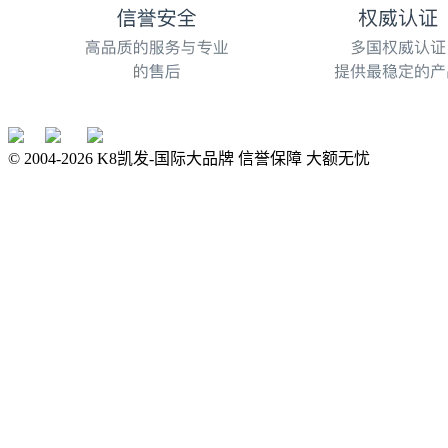
© 2004-
2026
K8凯发-国际大品牌 信誉保障 大额无忧