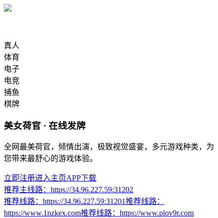
真人
体育
电子
电竞
捕鱼
棋牌
美女荷官 · 在线发牌
全网最美荷官，倾情出演，极致视觉盛宴，多元游戏种类，为
您带来最舒心的游戏体验。
立即注册
进入主页
APP下载
推荐主线路：
https://34.96.227.59:31202
推荐线路：
https://34.96.227.59:31201
推荐线路：
https://www.1nzkex.com
推荐线路：
https://www.plov9r.com