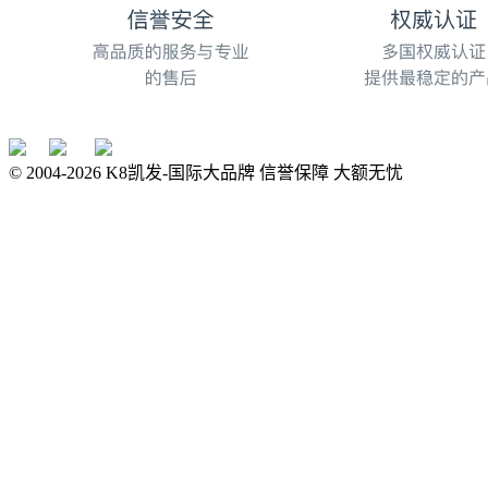
© 2004-
2026
K8凯发-国际大品牌 信誉保障 大额无忧