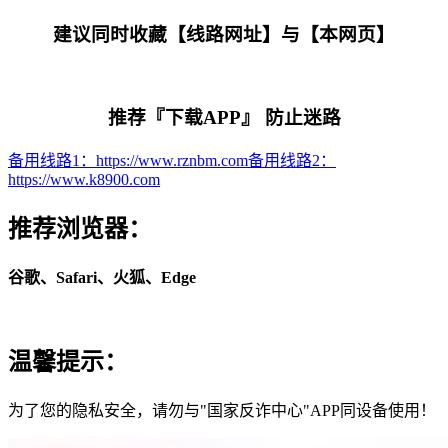
建议同时收藏【线路网址】与【本网页】
推荐『下载APP』 防止迷路
备用线路
1
：
https://www.rznbm.com
备用线路
2
：
https://www.k8900.com
推荐浏览器：
谷歌、Safari、火狐、Edge
温馨提示：
为了您的隐私安全，请勿与"国家反诈中心"APP同设备使用！