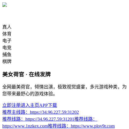
真人
体育
电子
电竞
捕鱼
棋牌
美女荷官 · 在线发牌
全网最美荷官，倾情出演，极致视觉盛宴，多元游戏种类，为
您带来最舒心的游戏体验。
立即注册
进入主页
APP下载
推荐主线路：
https://34.96.227.59:31202
推荐线路：
https://34.96.227.59:31201
推荐线路：
https://www.1nzkex.com
推荐线路：
https://www.plov9r.com