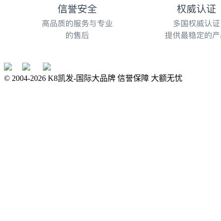
© 2004-
2026
K8凯发-国际大品牌 信誉保障 大额无忧