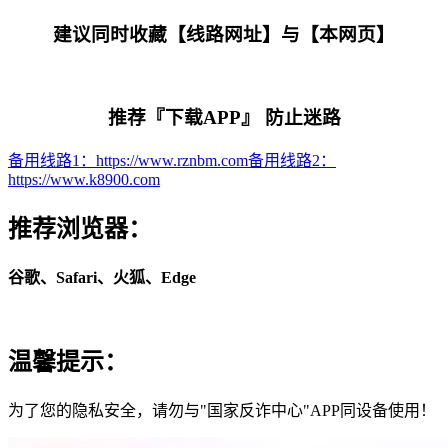
建议同时收藏【线路网址】与【本网页】
推荐『下载APP』 防止迷路
备用线路
1
：
https://www.rznbm.com
备用线路
2
：
https://www.k8900.com
推荐浏览器：
谷歌、Safari、火狐、Edge
温馨提示：
为了您的隐私安全，请勿与"国家反诈中心"APP同设备使用！