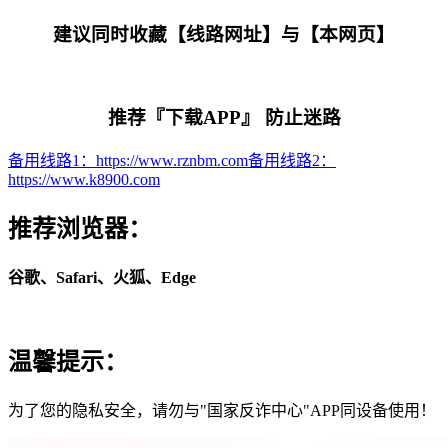
建议同时收藏【线路网址】与【本网页】
推荐『下载APP』 防止迷路
备用线路
1
：
https://www.rznbm.com
备用线路
2
：
https://www.k8900.com
推荐浏览器：
谷歌、Safari、火狐、Edge
温馨提示：
为了您的隐私安全，请勿与"国家反诈中心"APP同设备使用！