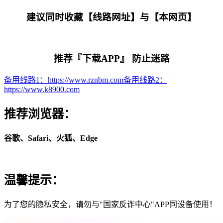
建议同时收藏【线路网址】与【本网页】
推荐『下载APP』 防止迷路
备用线路
1
：
https://www.rznbm.com
备用线路
2
：
https://www.k8900.com
推荐浏览器：
谷歌、Safari、火狐、Edge
温馨提示：
为了您的隐私安全，请勿与"国家反诈中心"APP同设备使用！